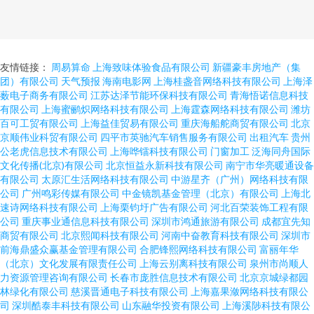
友情链接：
周易算命
上海致味体验食品有限公司
新疆豪丰房地产（集
团）有限公司
天气预报
海南电影网
上海桂盏音网络科技有限公司
上海泽
薮电子商务有限公司
江苏达泽节能环保科技有限公司
青海悟诺信息科技
有限公司
上海蜜鹂炽网络科技有限公司
上海霆森网络科技有限公司
潍坊
百可工贸有限公司
上海益佳贸易有限公司
重庆海船舵商贸有限公司
北京
京顺伟业科贸有限公司
四平市英驰汽车销售服务有限公司
出租汽车
贵州
公老虎信息技术有限公司
上海哗镭科技有限公司
门窗加工
泛海同舟国际
文化传播(北京)有限公司
北京恒益永新科技有限公司
南宁市华亮暖通设备
有限公司
太原汇生活网络科技有限公司
中游星齐（广州）网络科技有限
公司
广州鸣彩传媒有限公司
中金镜凯基金管理（北京）有限公司
上海北
速诗网络科技有限公司
上海栗钧圩广告有限公司
河北百荣装饰工程有限
公司
重庆事业通信息科技有限公司
深圳市鸿通旅游有限公司
成都宜先知
商贸有限公司
北京熙闻科技有限公司
河南中奋教育科技有限公司
深圳市
前海鼎盛众赢基金管理有限公司
合肥锋熙网络科技有限公司
富丽年华
（北京）文化发展有限责任公司
上海云别离科技有限公司
泉州市尚顺人
力资源管理咨询有限公司
长春市庞胜信息技术有限公司
北京京城绿都园
林绿化有限公司
慈溪晋通电子科技有限公司
上海嘉果潋网络科技有限公
司
深圳酷泰丰科技有限公司
山东融华投资有限公司
上海溪陟科技有限公